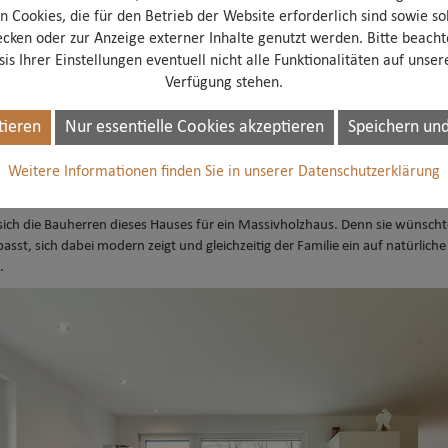
n Cookies, die für den Betrieb der Website erforderlich sind sowie sol
ecken oder zur Anzeige externer Inhalte genutzt werden. Bitte beacht
is Ihrer Einstellungen eventuell nicht alle Funktionalitäten auf unse
Verfügung stehen.
Flair – Wohlbefinden inklusive
tieren
Nur essentielle Cookies akzeptieren
Speichern und
rchitektur mit dem Bedürfnis nach behaglichem Wohnen zusammenführen lä
Weitere Informationen finden Sie in unserer Datenschutzerklärung
cht nur Stil, sondern auch ein „eingebautes Wohlfühlklima“ – dank Holz und 
ich die Bauherren dieses Hauses für ein Massivholzhaus. Denn sie wünschte
passt, sich dabei modern zeigt und gleichzeitig der Familie ein auf natürli
.