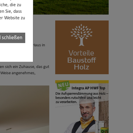
che, die zu
en Sie, dass
rer Website zu
 schließen
sst, zeigt dieses Haus in
seiner positiven
n sich ein Zuhause, das gut
che Weise angenehmes,