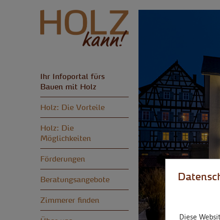
Ihr Infoportal fürs
Bauen mit Holz
Holz: Die Vorteile
Holz: Die
Möglichkeiten
Förderungen
Datensch
Beratungsangebote
Zimmerer finden
Diese Websit