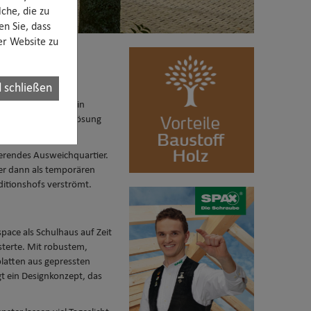
che, die zu
en Sie, dass
rer Website zu
 schließen
-Brecht-Gymnasium in
chaft die Zwischenlösung
ierendes Ausweichquartier.
ger dann als temporären
ditionshofs verströmt.
ace als Schulhaus auf Zeit
sterte. Mit robustem,
latten aus gepressten
gt ein Designkonzept, das