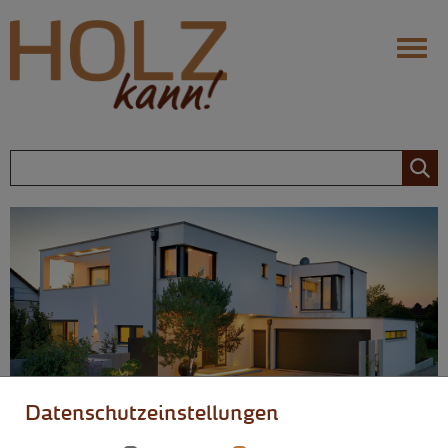
Navigation
Ihr Infoportal fürs Bauen mit
Holz
Holz: Die Vorteile
Behaglichkeit
Nachhaltigkeit
Langlebigkeit
Flexibilität
Zimmerer
Holz: Die Möglichkeiten
Design
Datenschutzeinstellungen
Modernisierung
Holz kann… mehr!
Dachausbau