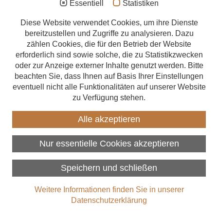
Essentiell
Statistiken
Vielfältige Vorteile fürs
Aufstockung
Diese Website verwendet Cookies, um ihre Dienste
Bauen – und fürs Leben
bereitzustellen und Zugriffe zu analysieren. Dazu
Anbau
zählen Cookies, die für den Betrieb der Website
Es gibt viele Gründe, warum Bauen mit Holz in Trend liegt: Das
Energetische Sanierung
erforderlich sind sowie solche, die zu Statistikzwecken
Baumaterial Holz bietet rundum optimale Eigenschaften für jeden
oder zur Anzeige externer Inhalte genutzt werden. Bitte
Förderungen
Gebäudetyp und jedes Bauvorhaben. Ganz gleich, ob für einen
beachten Sie, dass Ihnen auf Basis Ihrer Einstellungen
Neubau, eine Modernisierung oder Anbauten an bestehende
eventuell nicht alle Funktionalitäten auf unserer Website
Beratungsangebote
Gebäude. Holz überzeugt durch klare Fakten, ist extrem vielseitig
zu Verfügung stehen.
einsetzbar – und fasziniert durch die einzigartig positive
Zimmerer finden
Ausstrahlung eines natürlichen, nachwachsenden Baustoffes.
Alle akzeptieren
Das macht den Holzbau nicht nur zu einer traditionsreichen,
Über uns
sondern auch zu einer zukunftssicheren Bautechnik.
Nur essentielle Cookies akzeptieren
Speichern und schließen
Weitere Informationen finden Sie in unserer
Datenschutzerklärung