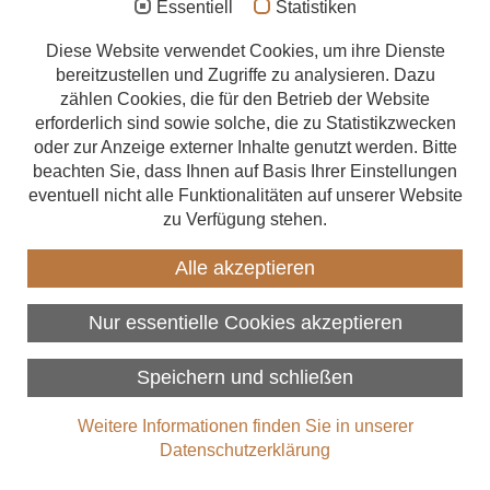
Essentiell
Statistiken
Aufstockung
Diese Website verwendet Cookies, um ihre Dienste
bereitzustellen und Zugriffe zu analysieren. Dazu
Anbau
zählen Cookies, die für den Betrieb der Website
Energetische Sanierung
erforderlich sind sowie solche, die zu Statistikzwecken
oder zur Anzeige externer Inhalte genutzt werden. Bitte
Förderungen
beachten Sie, dass Ihnen auf Basis Ihrer Einstellungen
eventuell nicht alle Funktionalitäten auf unserer Website
Beratungsangebote
zu Verfügung stehen.
Zimmerer finden
Alle akzeptieren
Über uns
Nur essentielle Cookies akzeptieren
Datenschutz
Impressum
Speichern und schließen
Copyright 2026
Weitere Informationen finden Sie in unserer
Datenschutzerklärung